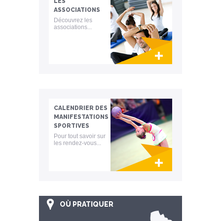
LES
ASSOCIATIONS
Découvrez les
associations...
Lien invisible éditable sur la cible et la
destination
CALENDRIER DES
MANIFESTATIONS
SPORTIVES
Pour tout savoir sur
les rendez-vous...
Lien invisible éditable sur la cible et la
destination
OÙ PRATIQUER