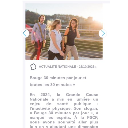
/2025
A
Une pl
Charl
<
>
don de
Son n
 à
de Fra
iliée à
commé
inau
Charl
«
ACTUALITÉ NATIONALE - 23/10/2025
tien de
Tertre.
ion et
Bouge 30 minutes par jour et
t de la
Le dim
ial. Ce
de Sai
toutes les 30 minutes »
a FSCF
l’asso
 faveur
Patrim
En 2024, la Grande Cause
ticulier
fédéra
Nationale a mis en lumière un
tre les
plaque
enjeu de santé publique :
..
dédié
l’inactivité physique. Son slogan,
1915),.
« Bouge 30 minutes par jour », a
rticle
marqué les esprits. À la FSCF,
nous avons souhaité aller plus
loin en y ajoutant une dimension