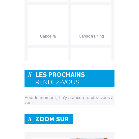
<
>
Capoeira
Cardio training
LES PROCHAINS
Formateur
Eveil de l'enfant
RENDEZ-VOUS
BAFA/BAFD
Pour le moment, il n'y a aucun rendez-vous à
venir.
ZOOM SUR
Gymnastique
Gym Form'
féminine