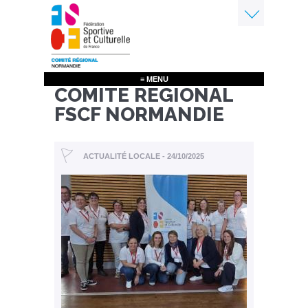
Aller
au
contenu
Menu
principal
≡ MENU
COMITE REGIONAL
FSCF NORMANDIE
ACTUALITÉ LOCALE - 24/10/2025