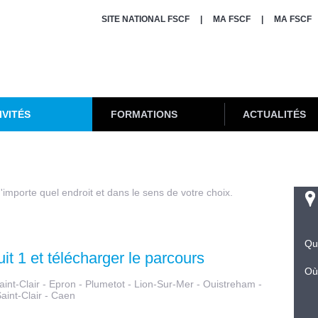
SITE NATIONAL FSCF
MA FSCF
MA FSCF
IVITÉS
FORMATIONS
ACTUALITÉS
importe quel endroit et dans le sens de votre choix.
Qu
uit 1 et télécharger le parcours
Où
Saint-Clair - Epron - Plumetot - Lion-Sur-Mer - Ouistreham -
aint-Clair - Caen