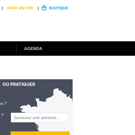
FAIRE UN DON
BOUTIQUE
AGENDA
OÙ PRATIQUER
oi ?
 ?
et