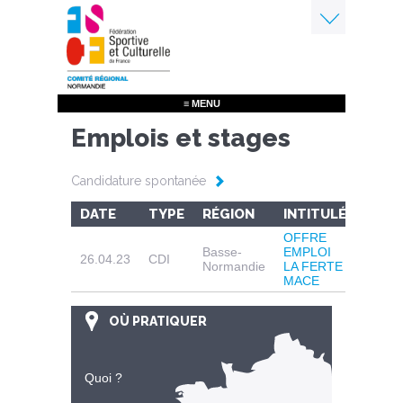
Aller
au
contenu
Menu
principal
≡ MENU
Emplois et stages
Candidature spontanée
DATE
TYPE
RÉGION
INTITULÉ
RÉF.
OFFRE
Basse-
EMPLOI
26.04.23
CDI
Normandie
LA FERTE
MACE
OÙ PRATIQUER
Quoi ?