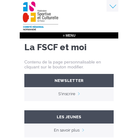
Aller
au
contenu
Menu
principal
≡ MENU
La FSCF et moi
Contenu de la page personnalisable en
cliquant sur le bouton modifier.
NEWSLETTER
S'inscrire
LES JEUNES
En savoir plus