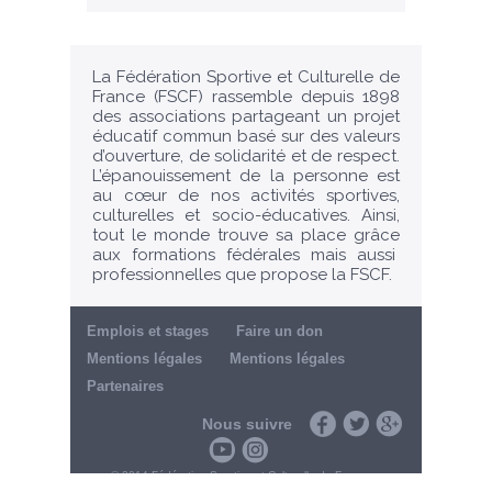
La Fédération Sportive et Culturelle de
France (FSCF) rassemble depuis 1898
des associations partageant un projet
éducatif commun basé sur des valeurs
d’ouverture, de solidarité et de respect.
L’épanouissement de la personne est
au cœur de nos activités sportives,
culturelles et socio-éducatives. Ainsi,
tout le monde trouve sa place grâce
aux formations fédérales mais aussi
professionnelles que propose la FSCF.
Emplois et stages
Faire un don
Mentions légales
Mentions légales
Partenaires
Nous suivre
Facebook
Twitter
Google+
Youtube
Instagram
© 2014 Fédération Sportive et Culturelle de France