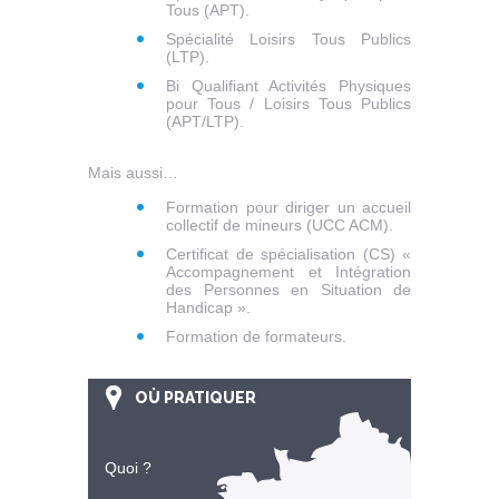
Tous (APT).
Spécialité Loisirs Tous Publics
(LTP).
Bi Qualifiant Activités Physiques
pour Tous / Loisirs Tous Publics
(APT/LTP).
Mais aussi…
Formation pour diriger un accueil
collectif de mineurs (UCC ACM).
Certificat de spécialisation (CS) «
Accompagnement et Intégration
des Personnes en Situation de
Handicap ».
Formation de formateurs.
OÙ PRATIQUER
Quoi ?