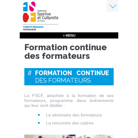
Aller
au
contenu
Menu
principal
≡ MENU
Formation continue
des formateurs
FORMATION CONTINUE
DES FORMATEURS
La FSCF, attachée à la formation de ses
formateurs, programme deux événements
qui leur sont dédiés :
Le séminaire des formateurs
La rencontre des cadres