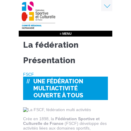
Aller
au
contenu
Menu
principal
≡ MENU
La fédération
Présentation
FSCF
UNE FÉDÉRATION
MULTIACTIVITÉ
OUVERTE À TOUS
Crée en 1898, la
Fédération Sportive et
Culturelle de France
(FSCF) développe des
activités liées aux domaines sportifs,