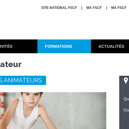
SITE NATIONAL FSCF
MA FSCF
MA FSCF
IVITÉS
FORMATIONS
ACTUALITÉS
ateur
S ANIMATEURS
Qu
Où