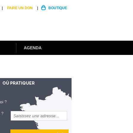
FAIRE UN DON
BOUTIQUE
AGENDA
OÙ PRATIQUER
oi ?
 ?
et