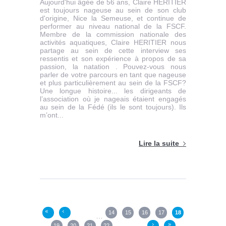
Aujourd'hui âgée de 56 ans, Claire HERITIER
est toujours nageuse au sein de son club
d'origine, Nice la Semeuse, et continue de
performer au niveau national de la FSCF.
Membre de la commission nationale des
activités aquatiques, Claire HERITIER nous
partage au sein de cette interview ses
ressentis et son expérience à propos de sa
passion, la natation . Pouvez-vous nous
parler de votre parcours en tant que nageuse
et plus particulièrement au sein de la FSCF?
Une longue histoire... les dirigeants de
l’association où je nageais étaient engagés
au sein de la Fédé (ils le sont toujours). Ils
m’ont...
Lire la suite
Pages
14
15
16
17
18
«
‹
…
19
20
21
22
›
»