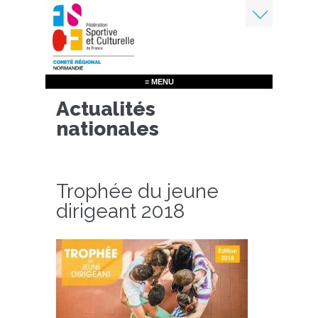
Aller
au
contenu
Menu
principal
≡ MENU
Actualités
nationales
Trophée du jeune
dirigeant 2018