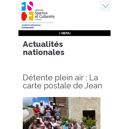
Aller
au
contenu
Menu
principal
≡ MENU
Actualités
nationales
Détente plein air : La
carte postale de Jean