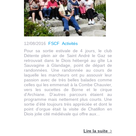
12/08/2016
FSCF
Activités
Pour sa sortie estivale de 4 jours, le club
Détente plein air de Saint André le Gaz se
retrouvait dans le Diois hébergé au gîte La
Sauvagine à Glandage, point de départ de
randonnées. Une randonnée au cours de
laquelle les marcheurs ont pu assouvir leur
passion avec de très belles balades comme
celles qui les emmenait à la Combe Chauvier,
vers les sucettes de Borne et le cirque
d'Archiane. D’autres parcours étaient au
programme mais nettement plus courts. Une
sortie d’été toujours très appréciée et dont le
point d’orgue était la visite de Chatillon en
Diois jolie cité médiévale qui offre aux...
Lire la suite