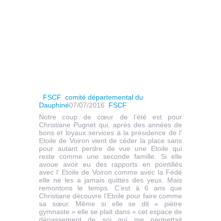
FSCF
comité départemental du
Dauphiné
07/07/2016
FSCF
Notre coup de cœur de l’été est pour
Christiane Pugnet qui, après des années de
bons et loyaux services à la présidence de l’
Etoile de Voiron vient de céder la place sans
pour autant perdre de vue une Etoile qui
reste comme une seconde famille. Si elle
avoue avoir eu des rapports en pointillés
avec l’ Etoile de Voiron comme avec la Fédé
elle ne les a jamais quittés des yeux. Mais
remontons le temps. C’est à 6 ans que
Christiane découvre l’Etoile pour faire comme
sa sœur. Même si elle se dit « piètre
gymnaste » elle se plait dans « cet espace de
dépassement de soi qui me permettait