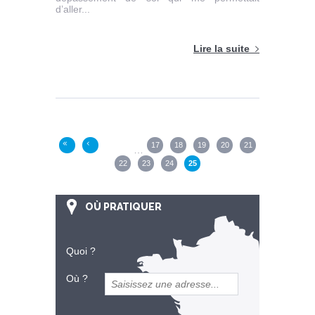
d’aller...
Lire la suite
Pages
17
18
19
20
21
«
‹
…
22
23
24
25
OÙ PRATIQUER
Quoi ?
Où ?